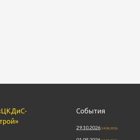
«ЦКДиС-
События
трой»
29.10.2026
04.08.2026
01.08.2026