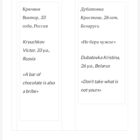
Крючков
Дубатовка
Виктор, 33
Кристина, 26 лет,
года, Россия
Беларусь
Kryuchkov
«Не бери чужое»
Victor, 33 y.o.,
Dubatovka
Kristina
,
Russia
26
y
.
o
.,
Belarus
«A bar of
«Don’t take what is
chocolate is also
not yours»
a bribe»