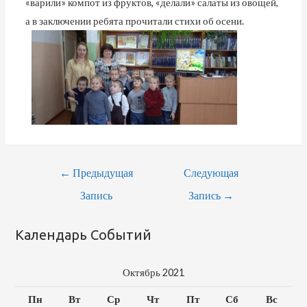
«варили» компот из фруктов, «делали» салаты из овощей,
а в заключении ребята прочитали стихи об осени.
Навигация
←
Предыдущая
Следующая
По
Запись
Запись
→
Записям
Календарь Событий
Октябрь 2021
Пн
Вт
Ср
Чт
Пт
Сб
Вс