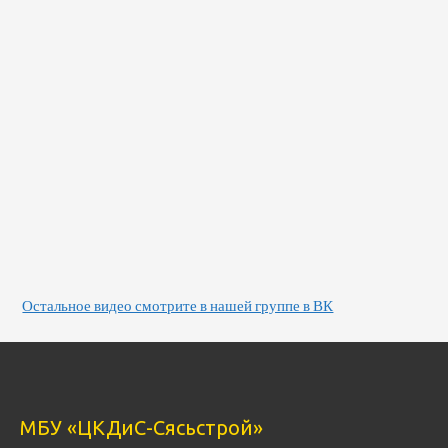
Остальное видео смотрите в нашей группе в ВК
МБУ «ЦКДиС-Сясьстрой»