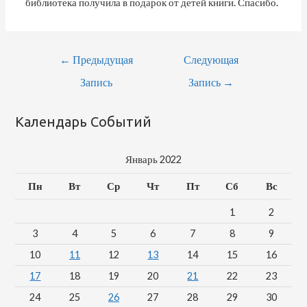
библиотека получила в подарок от детей книги. Спасибо.
Навигация
←
Предыдущая
Следующая
По
Запись
Запись
→
Записям
Календарь Событий
Январь 2022
Пн
Вт
Ср
Чт
Пт
Сб
Вс
1
2
3
4
5
6
7
8
9
10
11
12
13
14
15
16
17
18
19
20
21
22
23
24
25
26
27
28
29
30