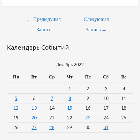
Навигация
←
Предыдущая
Следующая
По
Запись
Запись
→
Записям
Календарь Событий
Декабрь 2022
Пн
Вт
Ср
Чт
Пт
Сб
Вс
1
2
3
4
5
6
7
8
9
10
11
12
13
14
15
16
17
18
19
20
21
22
23
24
25
26
27
28
29
30
31