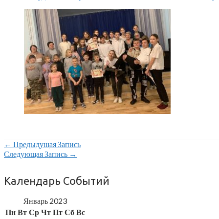
Навигация
←
Предыдущая Запись
Следующая Запись
→
По
Календарь Событий
Записям
Январь 2023
Пн
Вт
Ср
Чт
Пт
Сб
Вс