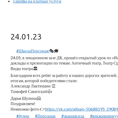
Тарифы на платные услуги
24.01.23
#ШколаПерсонаж
🎭🎓
24.01. в лекционном зале ДК, прошёл открытый урок по «И
доклады и презентации по темам: Античный театр, Театр Ср
Виды театра🏛
Благодарим всех ребят за работу и наших дорогих зрителей,
итогам, которой победителями стали:
Александр Лактюшин 👏
Тимофей Савитский👍
Дарья Шулина🤗
Поздравляем!
Немножко фото 👉
https://vk.com/album-50688195_2908
#будни
#Персонаж
#знаниясила
#векжививеку