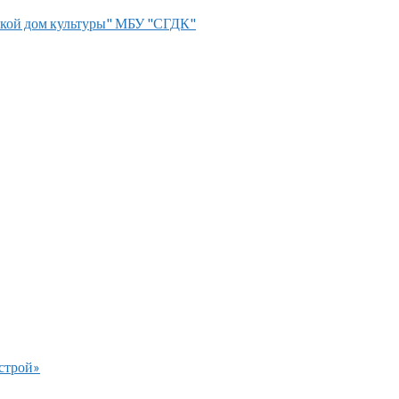
кой дом культуры" МБУ "СГДК"
строй»