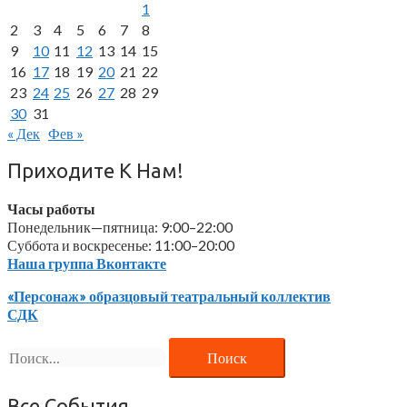
1
2
3
4
5
6
7
8
9
10
11
12
13
14
15
16
17
18
19
20
21
22
23
24
25
26
27
28
29
30
31
« Дек
Фев »
Приходите К Нам!
Часы работы
Понедельник—пятница: 9:00–22:00
Суббота и воскресенье: 11:00–20:00
Наша группа Вконтакте
«Персонаж» образцовый театральный коллектив
СДК
Найти:
Все События