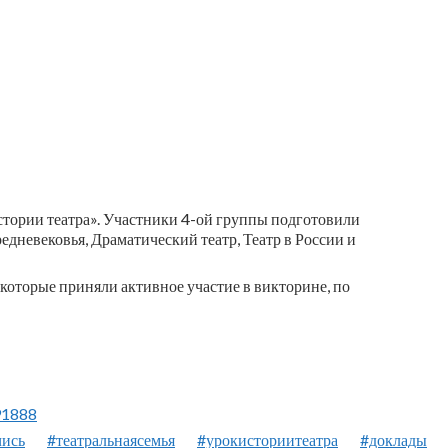
стории театра». Участники 4-ой группы подготовили
едневековья, Драматический театр, Театр в России и
 которые приняли активное участие в викторине, по
91888
чись
#театральнаясемья
#урокисториитеатра
#доклады