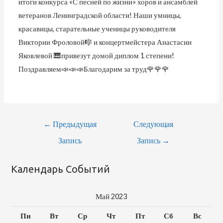
итоги конкурса «С песней по жизни» хоров и ансамблей
ветеранов Ленинградской области! Наши умницы,
красавицы, старательные ученицы руководителя
Виктории Фроловой🎼 и концертмейстера Анастасии
Яковлевой 🎹привезут домой диплом 1 степени!
Поздравляем📣📣📣Благодарим за труд🌹🌹🌹
Навигация
←
Предыдущая
Следующая
По
Запись
Запись
→
Записям
Календарь Событий
Май 2023
Пн
Вт
Ср
Чт
Пт
Сб
Вс