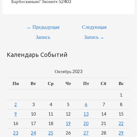
Барбоскиным? Звоните 52403
Навигация
←
Предыдущая
Следующая
По
Запись
Запись
→
Записям
Календарь Событий
Октябрь 2023
Пн
Вт
Ср
Чт
Пт
Сб
Вс
1
2
3
4
5
6
7
8
9
10
11
12
13
14
15
16
17
18
19
20
21
22
23
24
25
26
27
28
29