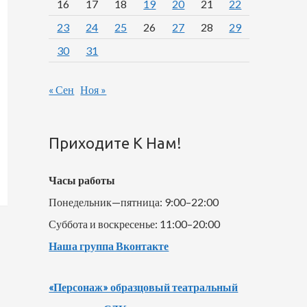
16
17
18
19
20
21
22
23
24
25
26
27
28
29
30
31
« Сен
Ноя »
Приходите К Нам!
Часы работы
Понедельник—пятница: 9:00–22:00
Суббота и воскресенье: 11:00–20:00
Наша группа Вконтакте
«Персонаж» образцовый театральный