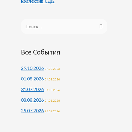
коллектив СДК
Н
а
й
Все События
т
и
29.10.2026
04.08.2026
:
01.08.2026
04.08.2026
31.07.2026
04.08.2026
08.08.2026
04.08.2026
29.07.2026
29.07.2026