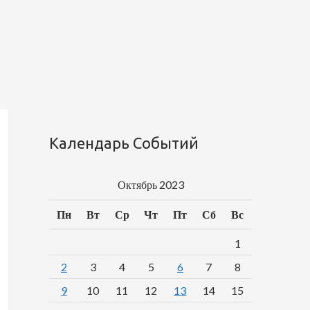
Календарь Событий
Октябрь 2023
Пн
Вт
Ср
Чт
Пт
Сб
Вс
1
2
3
4
5
6
7
8
9
10
11
12
13
14
15