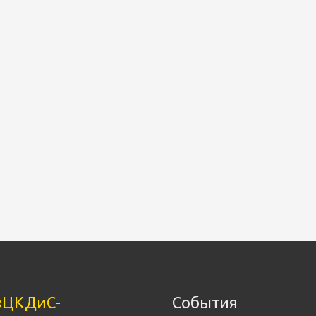
«ЦКДиС-
События