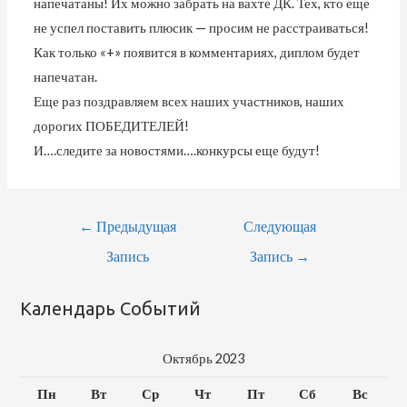
напечатаны! Их можно забрать на вахте ДК. Тех, кто еще
не успел поставить плюсик — просим не расстраиваться!
Как только «+» появится в комментариях, диплом будет
напечатан.
Еще раз поздравляем всех наших участников, наших
дорогих ПОБЕДИТЕЛЕЙ!
И….следите за новостями….конкурсы еще будут!
Навигация
←
Предыдущая
Следующая
По
Запись
Запись
→
Записям
Календарь Событий
Октябрь 2023
Пн
Вт
Ср
Чт
Пт
Сб
Вс