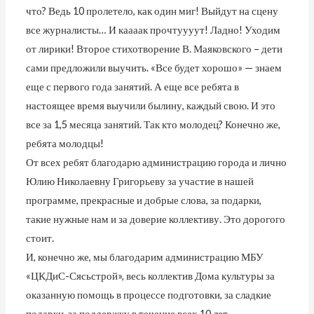
что? Ведь 10 пролетело, как один миг! Выйдут на сцену
все журналисты… И каааак прочтуууут! Ладно! Уходим
от лирики! Второе стихотворение В. Маяковского – дети
сами предложили выучить. «Все будет хорошо» — знаем
еще с первого года занятий. А еще все ребята в
настоящее время выучили былину, каждый свою. И это
все за 1,5 месяца занятий. Так кто молодец? Конечно же,
ребята молодцы!
От всех ребят благодарю администрацию города и лично
Юлию Николаевну Григорьеву за участие в нашей
программе, прекрасные и добрые слова, за подарки,
такие нужные нам и за доверие коллективу. Это дорогого
стоит.
И, конечно же, мы благодарим администрацию МБУ
«ЦКДиС-Сясьстрой», весь коллектив Дома культуры за
оказанную помощь в процессе подготовки, за сладкие
подарки, за поддержку в течение всех 10 лет.