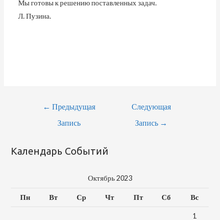
Мы готовы к решению поставленных задач.
Л. Пузина.
Навигация
←
Предыдущая
Следующая
По
Запись
Запись
→
Записям
Календарь Событий
Октябрь 2023
Пн
Вт
Ср
Чт
Пт
Сб
Вс
1