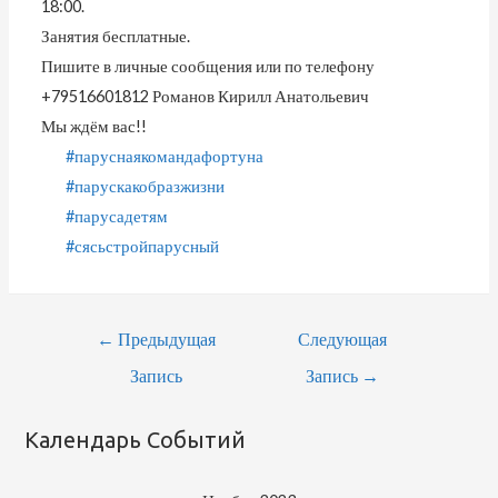
18:00.
Занятия бесплатные.
Пишите в личные сообщения или по телефону
+79516601812 Романов Кирилл Анатольевич
Мы ждём вас!!
#паруснаякомандафортуна
#парускакобразжизни
#парусадетям
#сясьстройпарусный
Навигация
←
Предыдущая
Следующая
По
Запись
Запись
→
Записям
Календарь Событий