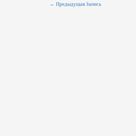
Навигация
←
Предыдущая Запись
По
Записям