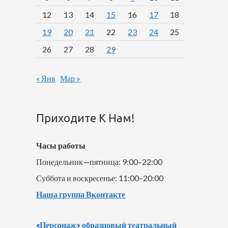
12
13
14
15
16
17
18
19
20
21
22
23
24
25
26
27
28
29
« Янв
Мар »
Приходите К Нам!
Часы работы
Понедельник—пятница: 9:00–22:00
Суббота и воскресенье: 11:00–20:00
Наша группа Вконтакте
«Персонаж» образцовый театральный