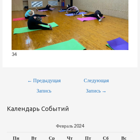
34
←
Предыдущая
Следующая
Запись
Запись
→
Календарь Событий
Февраль 2024
Пн
Вт
Ср
Чт
Пт
Сб
Вс