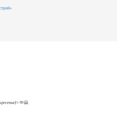
строй»
кресенье)✨🫶🤗