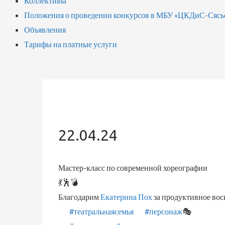
Коллективы
Положения о проведении конкурсов в МБУ «ЦКДиС-Сясь
Объявления
Тарифы на платные услуги
22.04.24
Мастер-класс по современной хореографии️
💃🕺💣
Благодарим
Екатерина Пох
за продуктивное вос
#театральнаясемья
#персонаж
🎭