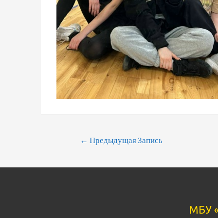
Навигация
←
Предыдущая Запись
По
Записям
МБУ 