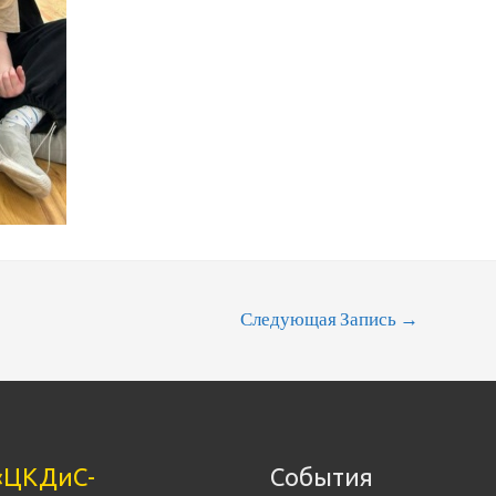
Следующая Запись
→
«ЦКДиС-
События