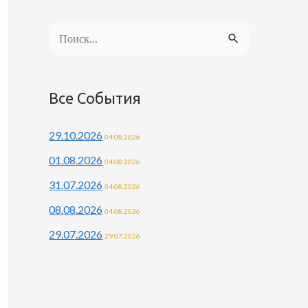
Н
а
й
Все События
т
и
29.10.2026
04.08.2026
:
01.08.2026
04.08.2026
31.07.2026
04.08.2026
08.08.2026
04.08.2026
29.07.2026
29.07.2026