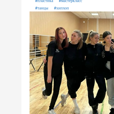
#пластика
#мастеркласс
#танцы
#хипхоп