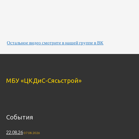
Остальное видео смотрите в нашей группе в ВК
МБУ «ЦКДиС-Сясьстрой»
События
22.08.26
07.08.2026