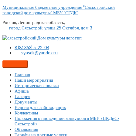
Перейти
Муниципальное бюджетное учреждение "Сясьстройский
к
городской дом культуры" МБУ "СГДК"
содержимому
Россия, Ленинградская область,
город Сясьстрой, улица 25 Октября, дом 3
8 (81363) 5-22-04
syasdk@yandex.ru
Главная
Наши мероприятия
Историческая справка
Афиша
Галерея
Документы
Версия для слабовидящих
Коллективы
Положения о проведении конкурсов в МБУ «ЦКДиС-
Сясьстрой»
Объявления
Тарифы на платные услуги