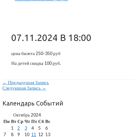
07.11.2024 В 18:00
цена билета 250-350 руб
На детей скидка 100 руб.
Навигация
←
Предыдущая Запись
Следующая Запись
→
По
Записям
Календарь Событий
Октябрь 2024
Пн
Вт
Ср
Чт
Пт
Сб
Вс
1
2
3
4
5
6
7
8
9
10
11
12
13