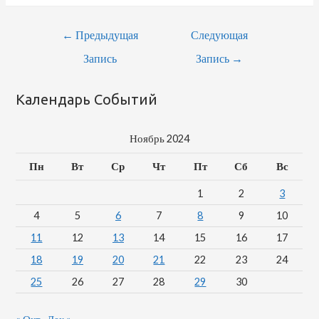
Навигация
←
Предыдущая
Следующая
По
Запись
Запись
→
Записям
Календарь Событий
Ноябрь 2024
Пн
Вт
Ср
Чт
Пт
Сб
Вс
1
2
3
4
5
6
7
8
9
10
11
12
13
14
15
16
17
18
19
20
21
22
23
24
25
26
27
28
29
30