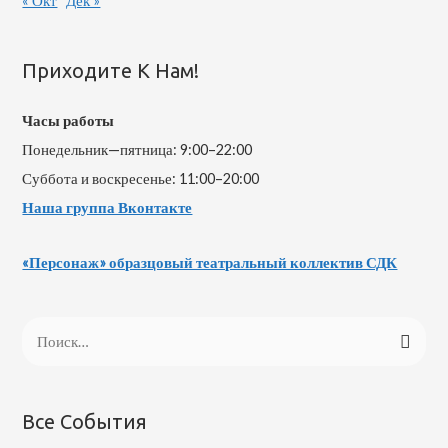
« Окт
Дек »
Приходите К Нам!
Часы работы
Понедельник—пятница: 9:00–22:00
Суббота и воскресенье: 11:00–20:00
Наша группа Вконтакте
«Персонаж» образцовый театральный коллектив СДК
Н
а
й
т
Все События
и