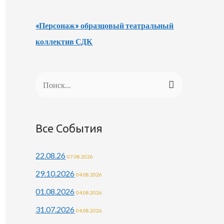
«Персонаж» образцовый театральный
коллектив СДК
Н
а
й
Все События
т
и
22.08.26
07.08.2026
:
29.10.2026
04.08.2026
01.08.2026
04.08.2026
31.07.2026
04.08.2026