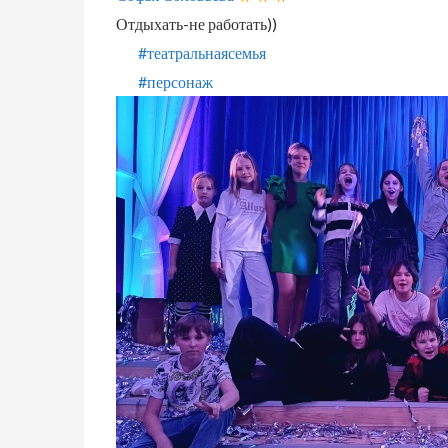
Отдыхать-не работать))
#театральнаясемья
#персонаж