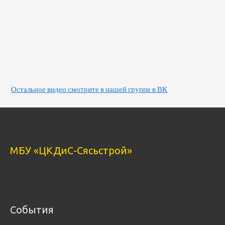
Остальное видео смотрите в нашей группе в ВК
МБУ «ЦКДиС-Сясьстрой»
События