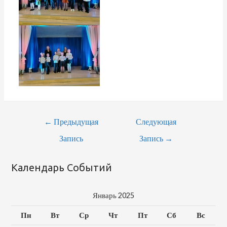
Навигация
←
Предыдущая
Следующая
По
Запись
Запись
→
Записям
Календарь Событий
Январь 2025
Пн
Вт
Ср
Чт
Пт
Сб
Вс