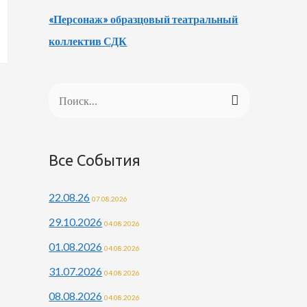
«Персонаж» образцовый театральный
коллектив СДК
Н
а
й
Все События
т
и
22.08.26
07.08.2026
:
29.10.2026
04.08.2026
01.08.2026
04.08.2026
31.07.2026
04.08.2026
08.08.2026
04.08.2026