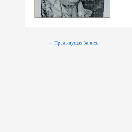
Навигация
←
Предыдущая Запись
По
Записям