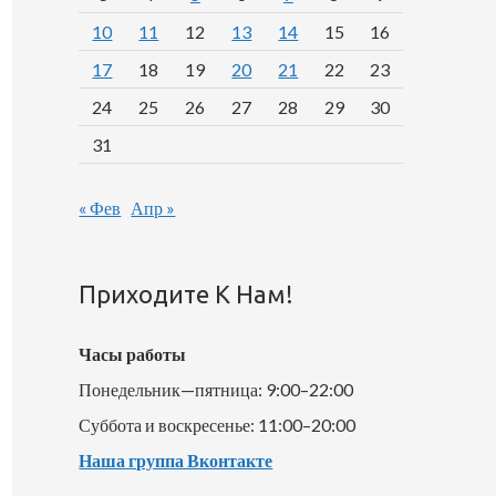
10
11
12
13
14
15
16
17
18
19
20
21
22
23
24
25
26
27
28
29
30
31
« Фев
Апр »
Приходите К Нам!
Часы работы
Понедельник—пятница: 9:00–22:00
Суббота и воскресенье: 11:00–20:00
Наша группа Вконтакте