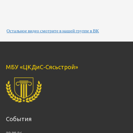
Остальное видео смотрите в нашей группе в ВК
МБУ «ЦКДиС-Сясьстрой»
События