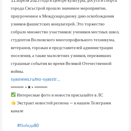
11 апреля 2025 года в Центре культуры, досуга и спорта
города Сясьстрой прошло значимое мероприятие,
приуроченное к Международному дню освобождения
узников фашистских концлагерей. Это торжество
собрало множество участников: учеников местных школ,
студентов Волховского многопрофильного техникума,
ветеранов, горожан и представителей администрации
поселения, а также малолетних узников, переживших
страшные события во время Великой Отечественной
войны.
syasnews.ru/mo-syasstr…
════ ⋆★⋆ ════
Интересные фото и новости присылайте в ЛС
Экстракт новостей региона — в нашем Телеграмм
канале
#Победа80