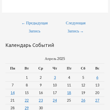
Навигация
←
Предыдущая
Следующая
По
Запись
Запись
→
Записям
Календарь Событий
Апрель 2025
Пн
Вт
Ср
Чт
Пт
Сб
Вс
1
2
3
4
5
6
7
8
9
10
11
12
13
14
15
16
17
18
19
20
21
22
23
24
25
26
27
28
29
30