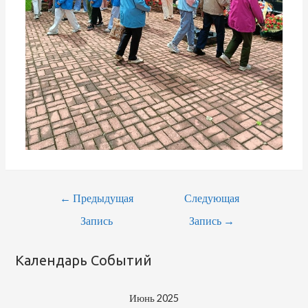
Навигация
←
Предыдущая
Следующая
По
Запись
Запись
→
Записям
Календарь Событий
Июнь 2025