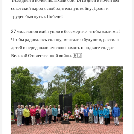
1418 дней и ночей полыхали бои. 1418 дней и ночей вёл
советский народ освободительную войну. Долог и
труден был путь к Победе!
27 миллионов имён ушли в бессмертие, чтобы жили мы!
Чтобы радовались солнцу, мечтали о будущем, растили
детей и передавали им свою память о подвиге солдат
Великой Отечественной войны. 🇷🇺