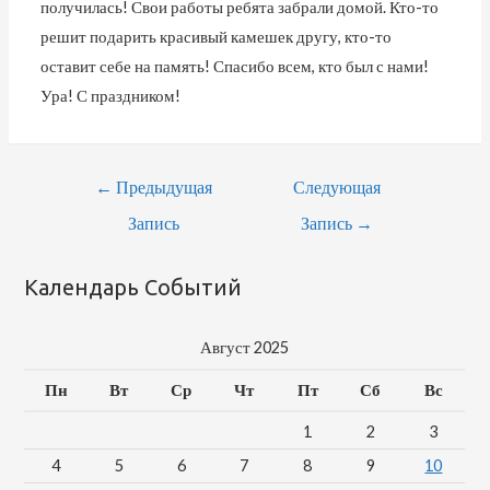
получилась! Свои работы ребята забрали домой. Кто-то
решит подарить красивый камешек другу, кто-то
оставит себе на память! Спасибо всем, кто был с нами!
Ура! С праздником!
Навигация
←
Предыдущая
Следующая
По
Запись
Запись
→
Записям
Календарь Событий
Август 2025
Пн
Вт
Ср
Чт
Пт
Сб
Вс
1
2
3
4
5
6
7
8
9
10