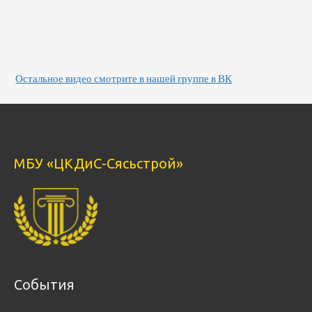
Остальное видео смотрите в нашей группе в ВК
МБУ «ЦКДиС-Сясьстрой»
События