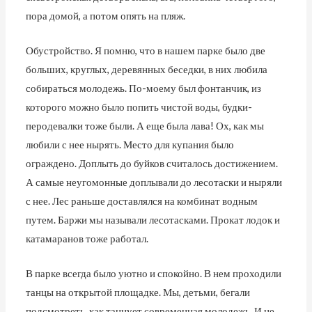
пора домой, а потом опять на пляж.
Обустройство. Я помню, что в нашем парке было две
больших, круглых, деревянных беседки, в них любила
собираться молодежь. По-моему был фонтанчик, из
которого можно было попить чистой воды, будки-
перодевалки тоже были. А еще была лава! Ох, как мы
любили с нее нырять. Место для купания было
ограждено. Доплыть до буйков считалось достижением.
А самые неугомонные доплывали до лесотаски и ныряли
с нее. Лес раньше доставлялся на комбинат водным
путем. Баржи мы называли лесотасками. Прокат лодок и
катамаранов тоже работал.
В парке всегда было уютно и спокойно. В нем проходили
танцы на открытой площадке. Мы, детьми, бегали
подсмотреть, как танцует современная молодежь. И не