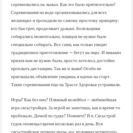
соревновались на лыжах. Как это было притягательно!
Соревнования на воде организовывались для всех
желающих и проходили по самому простому принципу:
кто быстрее, продолжает дальше. Болельщики
собирались моментально, плавцов не нужно было
специально собирать. Все сами, как только увидят
традиционное приготовление — бегут на пирс. И никаких
призов нам не нужно было, просто хотелось достойно
проплыть дистанцию. Так же и лыжи! Особо не
приглашали, объявление увидишь и идешь на старт.
Такие соревнования еще на Трассе Здоровья устраивали.
Игры? Как без них? Пляжный волейбол — любимейшая
игра сясьстройцев. За игрой не заметишь, как и время-то
пробежало. Домой по гудку? Помните? В п. Сясьстрой
гудок оповещал время несколько раз в день. Вся
сясьстройская детвора знала, ага, половина четвертого,