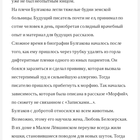
уже не был неопытным юнцом.
На плечи Булгакова легли тяжелые будни земской
больницы. Будущий писатель почти не ел, принимал по
сотне человек в день, приобретая солидный врачебный
опыт и материал для будущих рассказов.
Сложное время в биографии Булгакова началось после
того, как ему пришлось через трубку удалять из горла
дифтеритные пленки одного из юных пациентов. Он
боялся заразиться и сделал прививку, которая вызвала
нестерпимый зуд и сильнейшую аллергию. Тогда
писателю пришлось прибегнуть к морфию. Так началась
зависимость, которая была описана в рассказе «Морфий»,
по сюжету не связанном с «Записками…».
Булгаков с добротой относился ко всем животным.
Возможно, этому его научила жена, Любовь Белозерская.
В их доме в Малом Лёвшинском переулке всегда жили
кошки, становившиеся поводом для новых шуток. Тогда