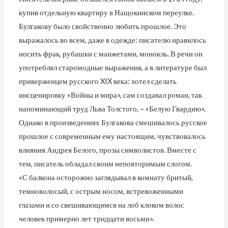
купив отдельную квартиру в Нащокинском переулке.
Булгакову было свойственно любить прошлое. Это
выражалось во всем, даже в одежде: писателю нравилось
носить фрак, рубашки с манжетами, монокль. В речи он
употреблял старомодные выражения, а в литературе был
приверженцем русского XIX века: хотел сделать
инсценировку «Войны и мира», сам создавал роман, так
напоминающий труд Льва Толстого, – «Белую Гвардию».
Однако в произведениях Булгакова смешивалось русское
прошлое с современным ему настоящим, чувствовалось
влияния Андрея Белого, прозы символистов. Вместе с
тем, писатель обладал своим неповторимым слогом.
«С балкона осторожно заглядывал в комнату бритый,
темноволосый, с острым носом, встревоженными
глазами и со свешивающимся на лоб клоком волос
человек примерно лет тридцати восьми».