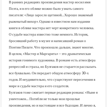
В ранних редакциях произведения мастер носил имя
Поэта, и в его облике можно было узнать самого
писателя: «Лицо заросло щетиной…Хорошо знакомый
рыжеватый вихор». Однако в известном нам издании
книги в облике мастера нет черт конкретного человека.
О судьбе мастера известно тоже немного. Историк,
бросивший работу в музее и написавший роман о
Понтии Пилате. Что произошло дальше, знают многие.
В целом, «Мастер и Маргарита» – это драматическая
история гонимого художника. В романе есть атмосфера
репрессий и страха, но Булгаков не старается рассказать
все буквально. Он передает общую атмосферу 30-х
годов. И неудивительно, что существуют пересечения в
мире и судьбе мастера и его создателя.
Булгаков тоже сжигает первые редакции романа: «Ныне я
уничтожен… Погибли не только мои прошлые
произведения, но и настоящие и все будущие. И лично я,