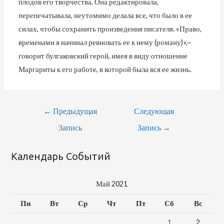
плодов его творчества. Она редактировала,
перепечатывала, неутомимо делала все, что было в ее
силах, чтобы сохранить произведения писателя. «Право,
временами я начинал ревновать ее к нему (роману)»,–
говорит булгаковский герой, имея в виду отношение
Маргариты к его работе, в которой была вся ее жизнь.
←
Предыдущая
Следующая
Запись
Запись
→
Календарь Событий
Май 2021
Пн
Вт
Ср
Чт
Пт
Сб
Вс
1
2