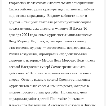
творческих коллективах и любительских объединениях
Сясьстройского Дома культуры идет полномасштабная
подготовка к празднику! В одном кабинете поют, в
другом — танцуют, театралы репетируют новогоднее
представление, а журналисты — пишут!!! Да-да, 16
декабря 2021 года юные журналисты написали письма
Деду Морозу. Но, прежде, чем приступить к этому
ответственному делу, — естественно, подготовились.
Ребята «озвучили», «проиграли», «продействовали»
сказочную историю «Мешок Деда Мороза». Получилось
весело! Настроение супер! Самое время начинать
действовать! Вспомнили правила написания письма и
вперед! Отмечу важную деталь! Среди группы юных
журналистов было совсем немного ребят, которые в
письме просили только для себя… Признаюсь, меня
порадовали работы детей! Почитайте (письма от
Александра Настоящева, Анастасии Кисловой и Никиты