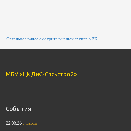
Остальное видео смотрите в нашей группе в ВК
МБУ «ЦКДиС-Сясьстрой»
События
22.08.26
07.08.2026