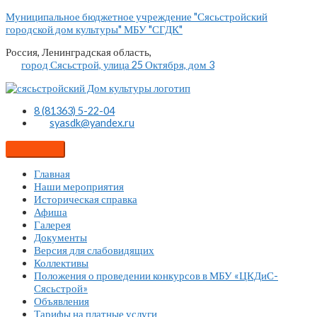
Перейти
Муниципальное бюджетное учреждение "Сясьстройский
к
городской дом культуры" МБУ "СГДК"
содержимому
Россия, Ленинградская область,
город Сясьстрой, улица 25 Октября, дом 3
8 (81363) 5-22-04
syasdk@yandex.ru
Главная
Наши мероприятия
Историческая справка
Афиша
Галерея
Документы
Версия для слабовидящих
Коллективы
Положения о проведении конкурсов в МБУ «ЦКДиС-
Сясьстрой»
Объявления
Тарифы на платные услуги