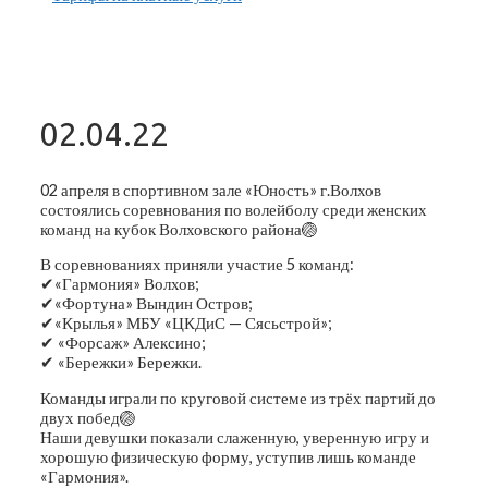
02.04.22
02 апреля в спортивном зале «Юность» г.Волхов
состоялись соревнования по волейболу среди женских
команд на кубок Волховского района🏐
В соревнованиях приняли участие 5 команд:
✔«Гармония» Волхов;
✔«Фортуна» Вындин Остров;
✔«Крылья» МБУ «ЦКДиС — Сясьстрой»;
✔ «Форсаж» Алексино;
✔ «Бережки» Бережки.
Команды играли по круговой системе из трёх партий до
двух побед🏐
Наши девушки показали слаженную, уверенную игру и
хорошую физическую форму, уступив лишь команде
«Гармония».