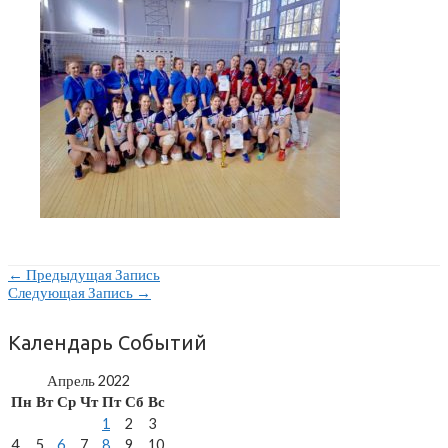
Навигация
←
Предыдущая Запись
Следующая Запись
→
По
Записям
Календарь Событий
Апрель 2022
Пн
Вт
Ср
Чт
Пт
Сб
Вс
1
2
3
4
5
6
7
8
9
10