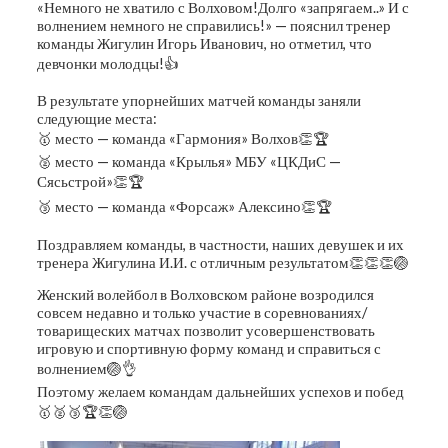
«Немного не хватило с Волховом!Долго «запрягаем..» И с
волнением немного не справились!» — пояснил тренер
команды Жигулин Игорь Иванович, но отметил, что
девчонки молодцы!👍
В результате упорнейших матчей команды заняли
следующие места:
🥇 место — команда «Гармония» Волхов👏🏆
🥈 место — команда «Крылья» МБУ «ЦКДиС —
Сясьстрой»👏🏆
🥉 место — команда «Форсаж» Алексино👏🏆
Поздравляем команды, в частности, наших девушек и их
тренера Жигулина И.И. с отличным результатом👏👏👏🏐
Женский волейбол в Волховском районе возродился
совсем недавно и только участие в соревнованиях/
товарищеских матчах позволит усовершенствовать
игровую и спортивную форму команд и справиться с
волнением🏐👌
Поэтому желаем командам дальнейших успехов и побед
🥇🥈🥉🏆👏🏐