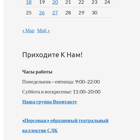
18
19
20
21
22
23
24
25
26
27
28
29
30
« Мар
Май »
Приходите К Нам!
Часы работы
Понедельник—пятница: 9:00–22:00
Суббота и воскресенье: 11:00–20:00
Наша группа Вконтакте
«Персонаж» образцовый театральный
коллектив СДК