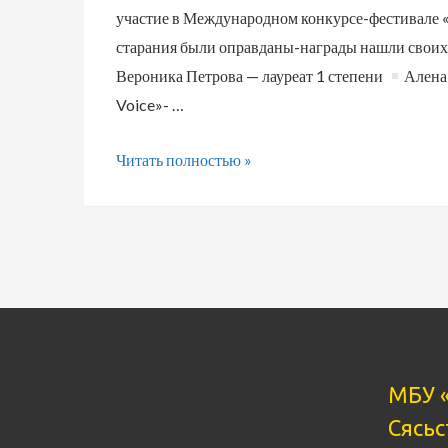
участие в Международном конкурсе-фестивале «П
старания были оправданы-награды нашли своих
Вероника Петрова — лауреат 1 степени
Алена
Voice»- …
17.04.22
Читать полностью »
МБУ 
Сясьс