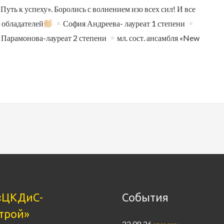
уть к успеху». Боролись с волнением изо всех сил! И все
 обладателей
София Андреева- лауреат 1 степени
 Парамонова-лауреат 2 степени
мл. сост. ансамбля «New
«ЦКДиС-
События
трой»
22.08.26