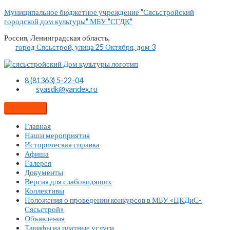
Перейти
Муниципальное бюджетное учреждение "Сясьстройский
к
городской дом культуры" МБУ "СГДК"
содержимому
Россия, Ленинградская область,
город Сясьстрой, улица 25 Октября, дом 3
8 (81363) 5-22-04
syasdk@yandex.ru
Главная
Наши мероприятия
Историческая справка
Афиша
Галерея
Документы
Версия для слабовидящих
Коллективы
Положения о проведении конкурсов в МБУ «ЦКДиС-
Сясьстрой»
Объявления
Тарифы на платные услуги