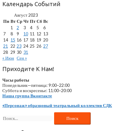
Записям
Календарь Событий
Август 2023
Пн
Вт
Ср
Чт
Пт
Сб
Вс
1
2
3
4
5
6
7
8
9
10
11
12
13
14
15
16
17
18
19
20
21
22
23
24
25
26
27
28
29
30
31
« Июн
Сен »
Приходите К Нам!
Часы работы
Понедельник—пятница: 9:00–22:00
Суббота и воскресенье: 11:00–20:00
Наша группа Вконтакте
«Персонаж» образцовый театральный коллектив СДК
Найти: