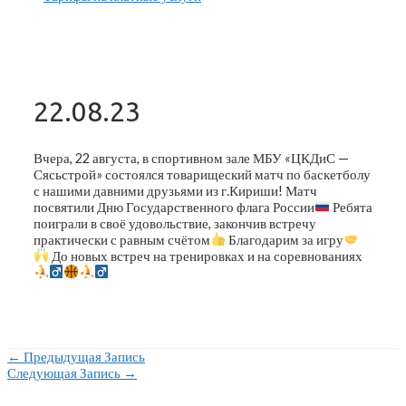
22.08.23
Вчера, 22 августа, в спортивном зале МБУ «ЦКДиС —
Сясьстрой» состоялся товарищеский матч по баскетболу
с нашими давними друзьями из г.Кириши! Матч
посвятили Дню Государственного флага России
Ребята
поиграли в своё удовольствие, закончив встречу
практически с равным счётом
Благодарим за игру
До новых встреч на тренировках и на соревнованиях
Навигация
←
Предыдущая Запись
Следующая Запись
→
По