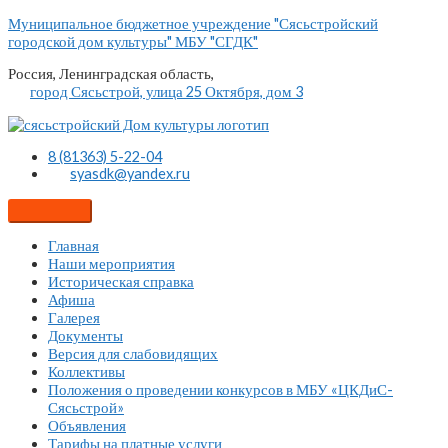
Перейти
Муниципальное бюджетное учреждение "Сясьстройский
к
городской дом культуры" МБУ "СГДК"
содержимому
Россия, Ленинградская область,
город Сясьстрой, улица 25 Октября, дом 3
8 (81363) 5-22-04
syasdk@yandex.ru
Главная
Наши мероприятия
Историческая справка
Афиша
Галерея
Документы
Версия для слабовидящих
Коллективы
Положения о проведении конкурсов в МБУ «ЦКДиС-
Сясьстрой»
Объявления
Тарифы на платные услуги