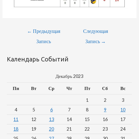
Навигация
←
Предыдущая
Следующая
По
Запись
Запись
→
Записям
Календарь Событий
Декабрь 2023
Пн
Вт
Ср
Чт
Пт
Сб
Вс
1
2
3
4
5
6
7
8
9
10
11
12
13
14
15
16
17
18
19
20
21
22
23
24
25
26
27
28
29
30
31