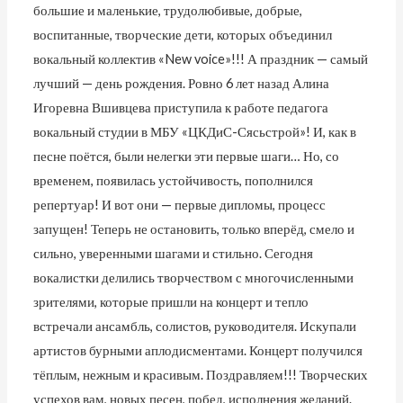
большие и маленькие, трудолюбивые, добрые,
воспитанные, творческие дети, которых объединил
вокальный коллектив «New voice»!!! А праздник — самый
лучший — день рождения. Ровно 6 лет назад Алина
Игоревна Вшивцева приступила к работе педагога
вокальный студии в МБУ «ЦКДиС-Сясьстрой»! И, как в
песне поётся, были нелегки эти первые шаги… Но, со
временем, появилась устойчивость, пополнился
репертуар! И вот они — первые дипломы, процесс
запущен! Теперь не остановить, только вперёд, смело и
сильно, уверенными шагами и стильно. Сегодня
вокалистки делились творчеством с многочисленными
зрителями, которые пришли на концерт и тепло
встречали ансамбль, солистов, руководителя. Искупали
артистов бурными аплодисментами. Концерт получился
тёплым, нежным и красивым. Поздравляем!!! Творческих
успехов вам, новых песен, побед, исполнения желаний.