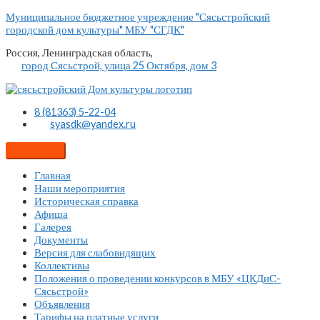
Перейти
Муниципальное бюджетное учреждение "Сясьстройский
к
городской дом культуры" МБУ "СГДК"
содержимому
Россия, Ленинградская область,
город Сясьстрой, улица 25 Октября, дом 3
8 (81363) 5-22-04
syasdk@yandex.ru
Главная
Наши мероприятия
Историческая справка
Афиша
Галерея
Документы
Версия для слабовидящих
Коллективы
Положения о проведении конкурсов в МБУ «ЦКДиС-
Сясьстрой»
Объявления
Тарифы на платные услуги