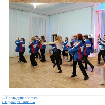
Навигация
←
Предыдущая Запись
Следующая Запись
→