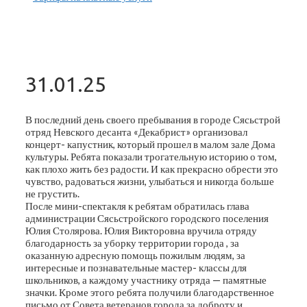
31.01.25
В последний день своего пребывания в городе Сясьстрой
отряд Невского десанта «Декабрист» организовал
концерт- капустник, который прошел в малом зале Дома
культуры. Ребята показали трогательную историю о том,
как плохо жить без радости. И как прекрасно обрести это
чувство, радоваться жизни, улыбаться и никогда больше
не грустить.
После мини-спектакля к ребятам обратилась глава
администрации Сясьстройского городского поселения
Юлия Столярова. Юлия Викторовна вручила отряду
благодарность за уборку территории города , за
оказанную адресную помощь пожилым людям, за
интересные и познавательные мастер- классы для
школьников, а каждому участнику отряда — памятные
значки. Кроме этого ребята получили благодарственное
письмо от Совета ветеранов города за доброту и