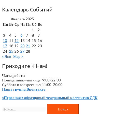
По
Записям
Календарь Событий
Февраль 2025
Пн
Вт
Ср
Чт
Пт
Сб
Вс
1
2
3
4
5
6
7
8
9
10
11
12
13
14
15
16
17
18
19
20
21
22
23
24
25
26
27
28
« Янв
Мар »
Приходите К Нам!
Часы работы
Понедельник—пятница: 9:00–22:00
Суббота и воскресенье: 11:00–20:00
Наша группа Вконтакте
«Персонаж» образцовый театральный коллектив СДК
Найти: