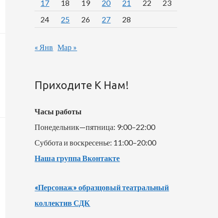
17
18
19
20
21
22
23
24
25
26
27
28
« Янв
Мар »
Приходите К Нам!
Часы работы
Понедельник—пятница: 9:00–22:00
Суббота и воскресенье: 11:00–20:00
Наша группа Вконтакте
«Персонаж» образцовый театральный
коллектив СДК