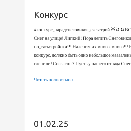
Конкурс
#конкурс_парадснеговиков_сясьстрой 🥁🥁🥁
Снег на улице! Липкий! Пора лепить Снеговико
по_сясьстройски!!! Налепим их много-много!!! Н
конкурс, должно быть одно небольшое мааааленьк
слепили! Согласны? Пусть у нашего отряда Сне
Конкурс
Читать полностью »
01.02.25