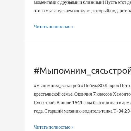
моментами с друзьями и близкими! Пусть этот де
этого мы запускаем конкурс , который подарит 
4
Читать полностью »
февраля
—
День
хорошего
настроения!
#мыпомним_сясьстро
#мыпомним_сясьстрой #Победа80 Лавров Пётр Ев
крестьянской семье. Окончил 7 классов Хамонт
Сясьстрой. В июле 1941 года был призван в ар
года. Старший механик-водитель танка Т-34 23
#мыпомним_сясьстрой
Читать полностью »