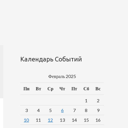
Календарь Событий
Февраль 2025
Пн
Вт
Ср
Чт
Пт
Сб
Вс
1
2
3
4
5
6
7
8
9
10
11
12
13
14
15
16