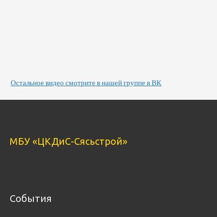
Остальное видео смотрите в нашей группе в ВК
МБУ «ЦКДиС-Сясьстрой»
События