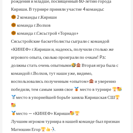
рождения и младше, посвященный 60-летию города
Кириши. В турнире приняли участие 4 команды:
2 команды г.Кириши
команда г.Волхов
команда г.Сясьстрой «Торнадо»
Сясьстройские баскетболисты сыграли с командой
«КИНЕФ» г.Кириши и, надеюсь, получили столько же
игрового опыта, сколько проиграли по очкам! P.s:
должны стать очень опытными
Вторая игра была с
командой г.Волхов, тут наши уже, видимо,
воспользовались полученным «опытом»
и уверенно
победили, тем самым заняв свое
место в турнире
место в упорнейшей борьбе заняла Киришская СШ
место — «КИНЕФ» Кириши
Лучшим игроком турнира в нашей команде был признан
Матюшин Егор