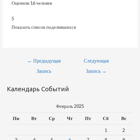
Оценили 16 человек
5
Показать список поделившихся
Навигация
←
Предыдущая
Следующая
По
Запись
Запись
→
Записям
Календарь Событий
Февраль 2025
Пн
Вт
Ср
Чт
Пт
Сб
Вс
1
2
3
4
5
6
7
8
9