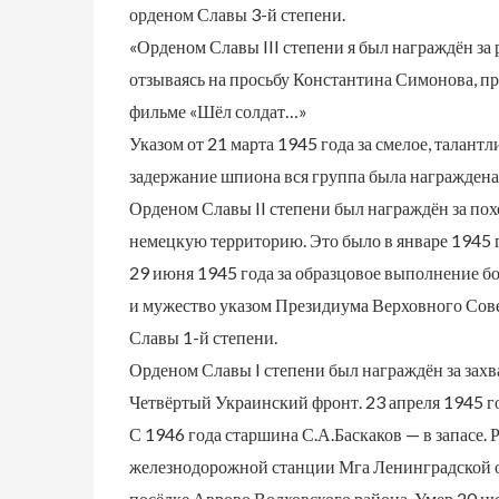
орденом Славы 3-й степени.
«Орденом Славы III степени я был награждён за 
отзываясь на просьбу Константина Симонова, п
фильме «Шёл солдат…»
Указом от 21 марта 1945 года за смелое, талантл
задержание шпиона вся группа была награждена,
Орденом Славы II степени был награждён за пох
немецкую территорию. Это было в январе 1945 г
29 июня 1945 года за образцовое выполнение б
и мужество указом Президиума Верховного Сове
Славы 1-й степени.
Орденом Славы I степени был награждён за захва
Четвёртый Украинский фронт. 23 апреля 1945 го
С 1946 года старшина С.А.Баскаков — в запасе. 
железнодорожной станции Мга Ленинградской обл
посёлке Аврово Волховского района. Умер 20 ию