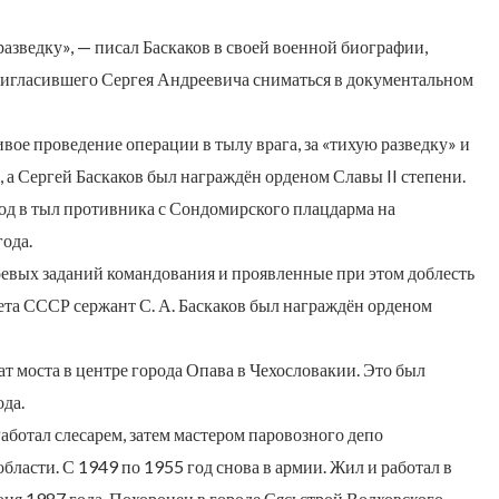
разведку», — писал Баскаков в своей военной биографии,
ригласившего Сергея Андреевича сниматься в документальном
ивое проведение операции в тылу врага, за «тихую разведку» и
 а Сергей Баскаков был награждён орденом Славы II степени.
од в тыл противника с Сондомирского плацдарма на
ода.
оевых заданий командования и проявленные при этом доблесть
та СССР сержант С. А. Баскаков был награждён орденом
т моста в центре города Опава в Чехословакии. Это был
да.
Работал слесарем, затем мастером паровозного депо
асти. С 1949 по 1955 год снова в армии. Жил и работал в
ня 1987 года. Похоронен в городе Сясьстрой Волховского