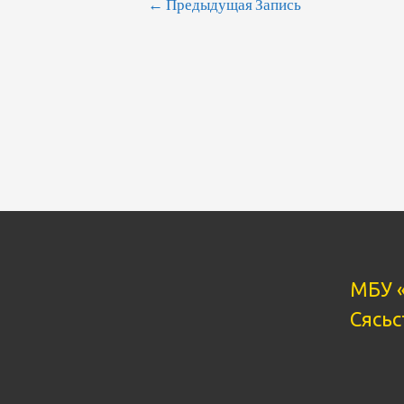
←
Предыдущая Запись
МБУ 
Сясьс