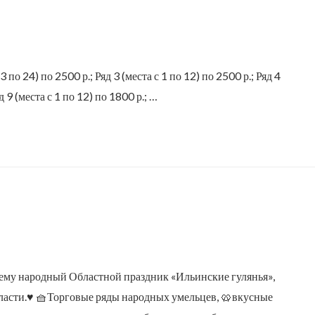
13 по 24) по 2500 р.; Ряд 3 (места с 1 по 12) по 2500 р.; Ряд 4
д 9 (места с 1 по 12) по 1800 р.; …
щему народный Областной праздник «Ильинские гулянья»,
сти.♥️ 🧺Торговые ряды народных умельцев, 🥨вкусные