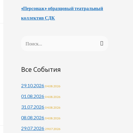
«Персонаж» образцовый театральный
коллектив СДК
Н
а
й
Все События
т
и
29.10.2026
04.08.2026
:
01.08.2026
04.08.2026
31.07.2026
04.08.2026
08.08.2026
04.08.2026
29.07.2026
29.07.2026