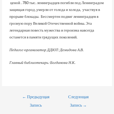
ценой . 780 тыс. ленинградцев погибли под Ленинградом
защищая город ,умерли от голода и холода, участвуя в
прорыве блокады. Бессмертен подвиг ленинградцев в
грозную пору Великой Отечественной войны. Эта
легендарная повесть мужества и героизма навсегда
останется в памяти грядущих поколений.
Педагог-организатор ДДЮТ: Демидова А.В.
Главный библиотекарь: Богданова Н.К.
Навигация
←
Предыдущая
Следующая
По
Запись
Запись
→
Записям