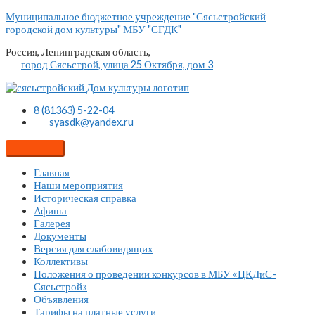
Перейти
Муниципальное бюджетное учреждение "Сясьстройский
к
городской дом культуры" МБУ "СГДК"
содержимому
Россия, Ленинградская область,
город Сясьстрой, улица 25 Октября, дом 3
8 (81363) 5-22-04
syasdk@yandex.ru
Главная
Наши мероприятия
Историческая справка
Афиша
Галерея
Документы
Версия для слабовидящих
Коллективы
Положения о проведении конкурсов в МБУ «ЦКДиС-
Сясьстрой»
Объявления
Тарифы на платные услуги