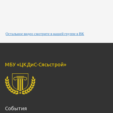
Остальное видео смотрите в нашей группе в ВК
МБУ «ЦКДиС-Сясьстрой»
События